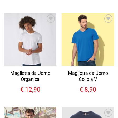
Aggiungi
Aggiungi
alla lista
alla lista
dei
dei
desideri
desideri
Maglietta da Uomo
Maglietta da Uomo
Organica
Collo a V
€
12,90
€
8,90