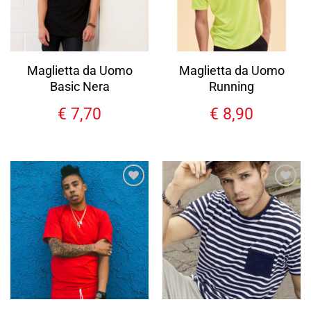
Maglietta da Uomo
Maglietta da Uomo
Basic Nera
Running
€
7,70
€
8,90
Aggiungi
Aggiungi
alla lista
alla lista
dei
dei
desideri
desideri