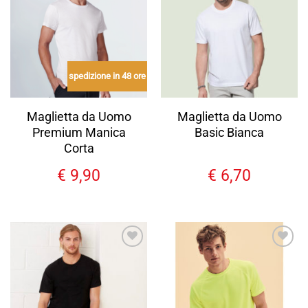
alla lista
alla lista
dei
dei
desideri
desideri
spedizione in 48 ore
Maglietta da Uomo
Maglietta da Uomo
Premium Manica
Basic Bianca
Corta
€
9,90
€
6,70
Aggiungi
Aggiungi
alla lista
alla lista
dei
dei
desideri
desideri