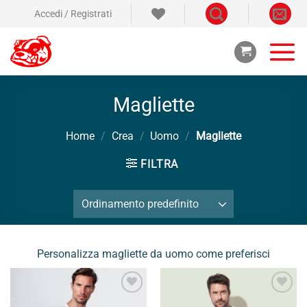
Salta
Accedi / Registrati
ai
contenuti
Magliette
Home
/
Crea
/
Uomo
/
Magliette
FILTRA
Personalizza magliette da uomo come preferisci
Aggiungi
Aggiungi