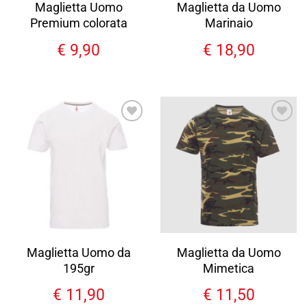
Maglietta Uomo
Maglietta da Uomo
Premium colorata
Marinaio
€
9,90
€
18,90
Aggiungi
Aggiungi
alla lista
alla lista
dei
dei
desideri
desideri
Maglietta Uomo da
Maglietta da Uomo
195gr
Mimetica
€
11,90
€
11,50