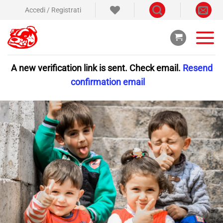
Salta
Accedi / Registrati
ai
contenuti
A new verification link is sent. Check email.
Resend
confirmation email