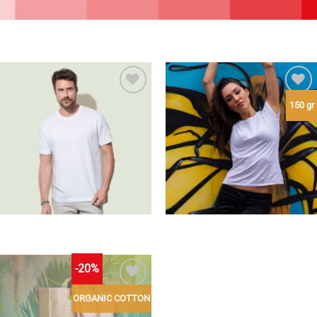
150 gr
Aggiungi
Aggiungi
alla lista
alla lista
dei
dei
desideri
desideri
-20%
ORGANIC COTTON
Aggiungi
alla lista