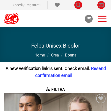
Salta
Accedi / Registrati
ai
contenuti
Felpa Unisex Bicolor
Home
/
Crea
/
Donna
A new verification link is sent. Check email.
Resend
confirmation email
FILTRA
Aggiungi